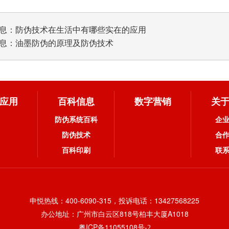
息：
防伪技术在生活中有哪些实在的应用
息：
油墨防伪的原理及防伪技术
应用
百科信息
数字营销
关
防伪系统百科
企
防伪技术
合
百科印刷
联
申悦热线：400-6090-315，投诉电话：13427568225
办公地址：广州市白云区818号柏丰大厦A1018
粤ICP备11055108号-
2