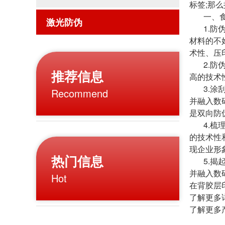
标签;那
一、食品
激光防伪
1.防伪
材料的不
术性、压
2.防伪
推荐信息
高的技术
3.涂刮
Recommend
并融入数
是双向防
4.梳理
的技术性
现企业形
热门信息
5.揭起
并融入数
Hot
在背胶层
了解更多详
了解更多产品可