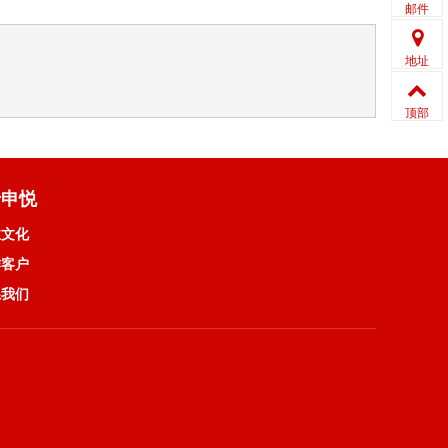
邮件
地址
顶部
于申悦
业文化
作客户
系我们