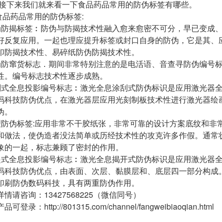
么接下来我们就来看一下食品药品常用的防伪标签有哪些。
药品常用的防伪标签:
防揭标签︰防伪与防揭技术性融入愈来愈密不可分，早已变成、
好反复应用。一起也理应提升标签或封口自身的防伪，它是其、
印防揭技术性、易碎纸防伪防揭技术性。
防窜货标志．期间非常特别注意的是电活语、音查寻防伪编号标
性。编号标志技术性逐步成熟。
式全息投影编号标志︰激光全息涂刮式防伪标识是应用激光器全
码科技防伪优点，在激光器层应用光刻制板技术性进行激光器绘
伪。
防伪标签:应用非常不干胶纸张，非常可靠的设计方案底纹和非
和做法，使伪造者没法简单或历经技术性的攻克许多作假。通常
象的一起，标志兼顾了密封的作用。
式全息投影编号标志︰激光全息揭开式防伪标识是应用激光器全
码科技防伪优点，由表面、次层、黏膜层和、底层四一部分构成
印刷防伪数码科技，具有两重防伪作用。
情请咨询：13427568225（微信同号）
登录：http://801315.com/channel/fangweibiaoqian.html