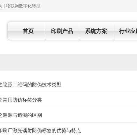
制 | 物联网数字化转型|
首页
印刷产品
系统方案
行业应
之隐形二维码的防伪技术类型
之常用防伪标签分类
之溯源与追溯的区别
印刷厂激光镭射防伪标签的优势与特点