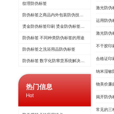
纹理防伪标签
激光防伪
防伪标签之商品内外包装防伪技术原理
运用防伪
烫金防伪标签印刷 烫金防伪标签的技术特点
激光防伪
防伪标签 不同种类防伪标签的用途
不干胶印
防伪标签之洗浴用品防伪标签
合格证印
防伪标签 数字化防窜货系统解决方案
纳米湿敏
物美价廉
热门信息
Hot
揭开防伪
常见的三