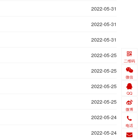
2022-05-31
2022-05-31
2022-05-31
2022-05-25
二维码
2022-05-25
微信
2022-05-25
QQ
2022-05-25
微博
2022-05-24
电话
2022-05-24