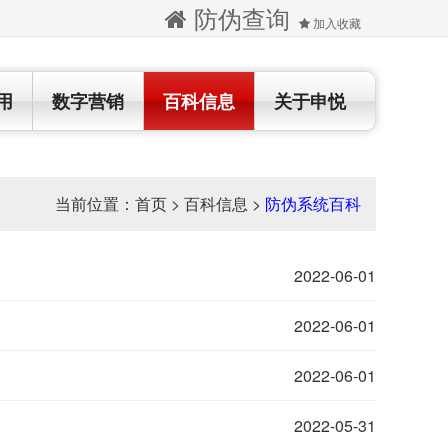
防伪查询
加入收藏
用
数字营销
百科信息
关于申悦
当前位置：
首页
>
百科信息
>
防伪系统百科
2022-06-01
2022-06-01
2022-06-01
2022-05-31