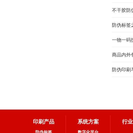
不干胶防
防伪标签
一物一码
商品内外
防伪印刷
印刷产品
系统方案
行业
防伪标签
数字化平台