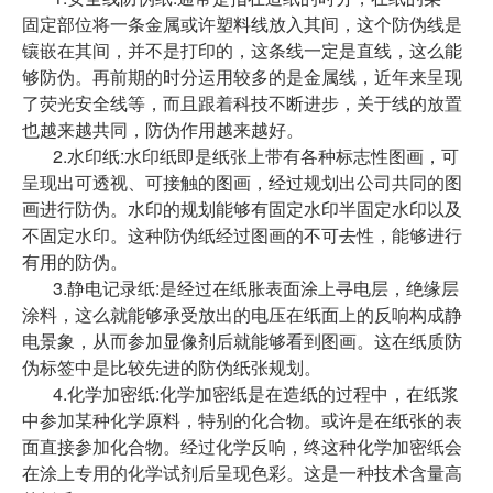
固定部位将一条金属或许塑料线放入其间，这个防伪线是
镶嵌在其间，并不是打印的，这条线一定是直线，这么能
够防伪。再前期的时分运用较多的是金属线，近年来呈现
了荧光安全线等，而且跟着科技不断进步，关于线的放置
也越来越共同，防伪作用越来越好。
2.水印纸:水印纸即是纸张上带有各种标志性图画，可
呈现出可透视、可接触的图画，经过规划出公司共同的图
画进行防伪。水印的规划能够有固定水印半固定水印以及
不固定水印。这种防伪纸经过图画的不可去性，能够进行
有用的防伪。
3.静电记录纸:是经过在纸胀表面涂上寻电层，绝缘层
涂料，这么就能够承受放出的电压在纸面上的反响构成静
电景象，从而参加显像剂后就能够看到图画。这在纸质防
伪标签中是比较先进的防伪纸张规划。
4.化学加密纸:化学加密纸是在造纸的过程中，在纸浆
中参加某种化学原料，特别的化合物。或许是在纸张的表
面直接参加化合物。经过化学反响，终这种化学加密纸会
在涂上专用的化学试剂后呈现色彩。这是一种技术含量高