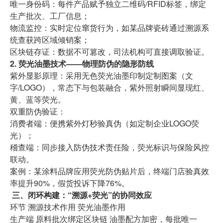
唯一身份码：每件产品赋予独立二维码/RFID标签，绑定
生产批次、工厂信息；
物流监控：实时定位窜货行为，如某品牌瓷砖通过溯源系
统查获跨区域倾销案；
区块链存证：数据不可篡改，司法机构可直接调取验证。
2. 荧光油墨技术——物理防伪的隐形防线
紫外显影原理：采用无色荧光油墨印制定制图案（文
字/LOGO），常态下与包装融合，紫外照射瞬间显现红、
黄、蓝等荧光。
双重防伪验证：
消费者端：便携紫外灯秒验真伪（如定制企业LOGO荧
光）；
稽查端：同步接入防伪技术责任险，荧光标识与保险风控
联动。
案例：某涂料品牌应用荧光防伪贴片后，终端门店验真效
率提升90%，假货投诉下降76%。
三、闭环构建：“溯源+荧光”的协同效应
环节 溯源技术作用 荧光油墨作用
生产端 原料批次绑定区块链 油墨配方加密，每批唯一