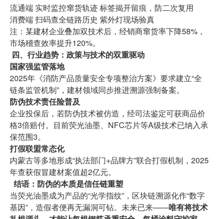
流通端 实时监控窜货轨迹 标签揭开留痕，防二次复用
消费端 扫码查全链路历史 紫外灯现场验真
注：某建材企业叠加双技术后，经销商窜货率下降58%，
市场稽查效率提升120%。
四、行业趋势：政策与技术的双重驱动
国家强监管落地
2025年《消防产品质量安全专项整治方案》要求建立“全
链条监管机制”，建材领域同步推进溯源强制备案。
防伪技术责任险普及
企业投保后，若防伪技术被仿造，经司法鉴定可获商品价
格3倍赔付。目前荧光油墨、NFC芯片等A级技术已纳入承
保范围3。
打假联盟常态化
内蒙古等多地形成“执法部门+品牌方”联合打假机制，2025
年查获假冒建材案值超2亿元。
结语：防伪的本质是信任链重塑
当荧光油墨成为产品的“光学指纹”，区块链溯源化作“数字
基因”，造假者便再无漏洞可钻。未来已来——
唯有将技术
扎根源头，才能让每根钢筋承重安全，每桶涂料守护家