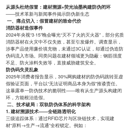
从源头杜绝假冒：建材溯源+荧光油墨构建防伪闭环
——技术革新与新闻事件揭示防伪新生态
一、痛点切入：假冒建材的致命代价
消防器材造假事件
2024年央视“3·15”晚会曝光“灭不了火的灭火器”，部分劣质
消防器材在火灾中不仅失效，甚至引发爆炸。调查显示，
涉事产品使用廉价填充物，未通过3C认证，却通过伪造防
伪码流入市场。同类问题在建材领域更为隐蔽：钢筋强度
不足、防火涂料失效等，直接威胁建筑安全。
防伪码失灵乱象
2025年消费者报告显示，30%网购建材的防伪码跳转至虚
假验证页面，平台以“无法证明商品本身为假”推诿责任。
这暴露单一防伪技术的脆弱性——唯有从生产源头构建闭
环，方能根治造假。
二、技术破局：双轨防伪体系的科学架构
1. 建材溯源技术——全链路透明化
三级追踪体系：通过RFID芯片与区块链技术，实现建
材“原料→生产→流通”全程锁定。例如：