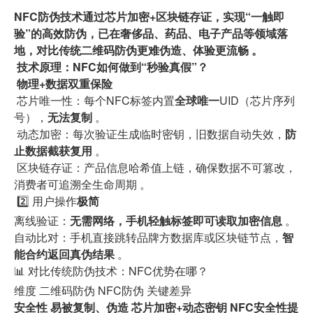
NFC防伪技术通过芯片加密+区块链存证，实现“一触即
验”的高效防伪，已在奢侈品、药品、电子产品等领域落
地，对比传统二维码防伪更难伪造、体验更流畅 。
技术原理：NFC如何做到“秒验真假”？
物理+数据双重保险
芯片唯一性：每个NFC标签内置
全球唯一
UID（芯片序列
号），
无法复制
。
动态加密：每次验证生成临时密钥，旧数据自动失效，
防
止数据截获复用
。
区块链存证：产品信息哈希值上链，确保数据不可篡改，
消费者可追溯全生命周期 。
2️⃣ 用户操作
极简
离线验证：
无需网络，手机轻触标签即可读取加密信息
。
自动比对：手机直接跳转品牌方数据库或区块链节点，
智
能合约返回真伪结果
。
📊 对比传统防伪技术：NFC优势在哪？
维度 二维码防伪 NFC防伪 关键差异
安全性 易被复制、伪造 芯片加密+动态密钥 NFC安全性提