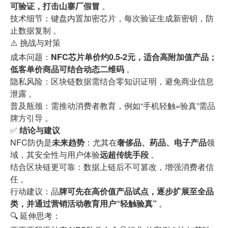
可验证，打击山寨厂假冒
。
技术细节：键盘内置加密芯片，每次验证生成新密钥，防
止数据复制 。
⚠️ 挑战与对策
成本问题：
NFC芯片单价约0.5-2元，适合高附加值产品；
低客单价商品可结合动态二维码
。
隐私风险：区块链数据需结合零知识证明，避免商业信息
泄露 。
普及瓶颈：需推动消费者教育，例如“手机轻触=验真”需品
牌方引导 。
✅
结论与建议
NFC防伪是
未来趋势
：尤其在
奢侈品、药品、电子产品
领
域，其安全性与用户体验
远超传统手段
。
结合区块链更可靠：数据上链后不可篡改，增强消费者信
任 。
行动建议：品
牌可先在高价值产品试点，逐步扩展至全品
类，并通过营销活动教育用户“轻触验真”
。
🔍 延伸思考：