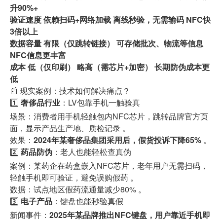
升90%+
验证速度 依赖扫码+网络加载 离线秒验，无需输码 NFC快
3倍以上
数据容量 有限（仅跳转链接） 可存储批次、物流等信息
NFC信息更丰富
成本 低（仅印刷） 略高（需芯片+加密） 长期防伪成本更
低
📰 现实案例：技术如何解决痛点？
1️⃣
奢侈品行业
：LV包靠手机一触验真
场景：消费者用手机轻触包内NFC芯片，跳转品牌官方页
面，显示产品生产地、质检记录 。
效果：
2024年某奢侈品集团采用后，假货投诉下降65%
。
2️⃣
药品防伪
：老人也能轻松查真伪
案例：某药企在药盒嵌入NFC芯片，老年用户无需扫码，
轻触手机即可验证，避免误购假药 。
数据：试点地区假药流通量减少80% 。
3️⃣
电子产品
：键盘也能秒验真假
新闻事件：
2025年某品牌推出NFC键盘，用户靠近手机即