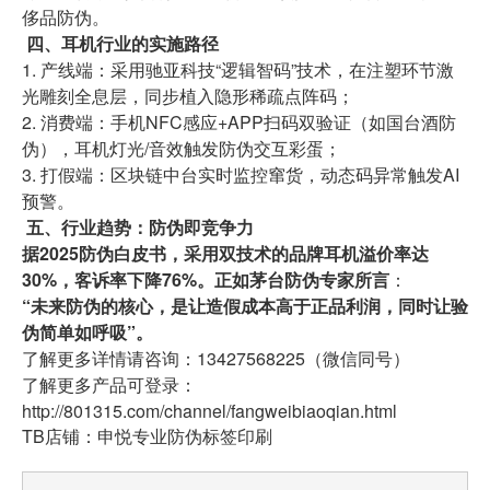
侈品防伪。
四、耳机行业的实施路径
1. 产线端：采用驰亚科技“逻辑智码”技术，在注塑环节激
光雕刻全息层，同步植入隐形稀疏点阵码；
2. 消费端：手机NFC感应+APP扫码双验证（如国台酒防
伪），耳机灯光/音效触发防伪交互彩蛋；
3. 打假端：区块链中台实时监控窜货，动态码异常触发AI
预警。
五、行业趋势：防伪即竞争力
据2025防伪白皮书，采用双技术的品牌耳机溢价率达
30%，客诉率下降76%。正如茅台防伪专家所言
：
“未来防伪的核心，是让造假成本高于正品利润，同时让验
伪简单如呼吸”。
了解更多详情请咨询：13427568225（微信同号）
了解更多产品可登录：
http://801315.com/channel/fangweibiaoqian.html
TB店铺：申悦专业防伪标签印刷