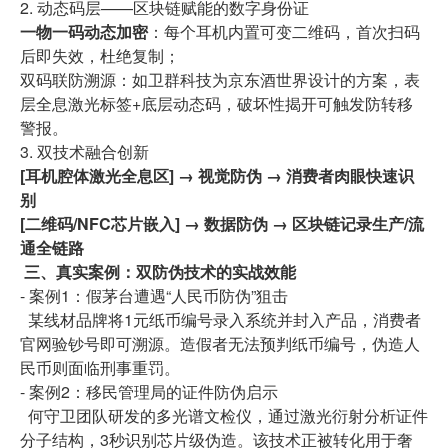
2. 动态码层——区块链赋能的数字身份证
一物一码动态加密
：每个耳机内置可变二维码，首次扫码
后即失效，杜绝复制；
双码联防溯源：如卫群科技为京东酒世界设计的方案，表
层全息激光标签+底层动态码，破坏性揭开可触发防转移
警报。
3. 双技术融合创新
[耳机腔体激光全息区] → 视觉防伪 → 消费者肉眼快速识
别
[二维码/NFC芯片嵌入] → 数据防伪 → 区块链记录生产/流
通全链路
三、真实案例：双防伪技术的实战效能
- 案例1：假茅台遭遇“人民币防伪”狙击
某线材品牌将1元纸币编号录入系统并封入产品，消费者
官网验钞号即可溯源。造假者无法预判纸币编号，伪造人
民币则面临刑事重罚。
- 案例2：移民管理局的证件防伪启示
何守卫团队研发的多光谱文检仪，通过激光衍射分析证件
分子结构，3秒识别芯片级伪造。该技术正被转化用于奢