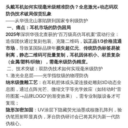
头戴耳机如何实现毫米级精准防伪？全息激光+动态码双
防伪技术破局假货乱象
——从华强北山寨陷阱到国家专利级防护
一、痛点：耳机市场的防伪困局
2025年
深圳华强北查获的“百万级高仿耳机案”震动行业：
造假团伙通过复刻包装、克隆二维码，
以正品1/3价格流通
市场
，导致某国际品牌年
损失超亿元
。
传统防伪标签易被
剥离，静态二维码可批量复制，耳机因体积小、材质复杂
（金属/塑料/织物），需毫米级防伪精度。
二、技术突破：双防伪技术如何实现毫米级防护
1. 激光全息层——光学指纹级的物理防伪
纳米级微雕工艺
：在耳机腔体或头梁连接处雕刻3D动态全
息图，通过点阵光芒、微缩文字等光学效应（如转动时“音
符图案→品牌LOGO”的渐变效果），需专业制版设备才可
复现；
隐形加密加固
：UV涂层下隐藏荧光油墨或核微孔阵列，验
伪笔照射即显真伪，茅台防伪研讨会已将其列为新一代防
伪核心。