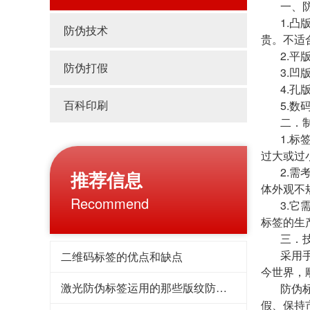
一、防伪
1.凸版
防伪技术
贵。不适
2.平版
防伪打假
3.凹版
4.孔版
百科印刷
5.数码
二．制作
1.标签
过大或过
2.需考
推荐信息
体外观不
Recommend
3.它需
标签的生
三．技
采用手工
二维码标签的优点和缺点
今世界，
激光防伪标签运用的那些版纹防伪技术
防伪标签
假、保持