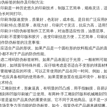
标签的制作及印制方法:
印刷是一种历史悠久的印刷技术，制版工艺简单，规格灵活，适
合长时间打印。
印刷:制版速度快，质量好，色彩好，成本低。是目前广泛应用
印刷:特点:墨层厚，表现力好，印刷尺寸灵活，抗应力高，适用
印刷:315防伪标签制作工艺简单，对油墨适应性强，油墨层厚
印刷:不需要印版和胶片，改变印刷信息方便，工艺简单，印刷
防伪标签的注意事项:
应适合产品的形状。如果产品是一个圆柱形的饮料瓶或产品的直
小都不利于产品的防伪性能。
虑二维码防伪标签材料。如果产品表面过于光滑，一般材料可能
规则，如球面等特殊外观，应仔细考虑是否适合不变形的球面材料
要能够适应的环境，可以正常使用的产品在同一时间。例如，如
产也应具备相同的使用条件。如果需要放置在低温环境中，标签
术特点
雕刻技术，形象逼真，有明显的凹凸感，用手指触摸，容易识
雕刻和凹版印刷被广泛使用。有两种:手工雕刻凹版和机械雕刻凹
是鉴别产品真伪的重要依据。它不同于其他商品。这不是一次
市场竞争力等功能的防伪标签。如今，假冒伪劣产品越来越猖獗