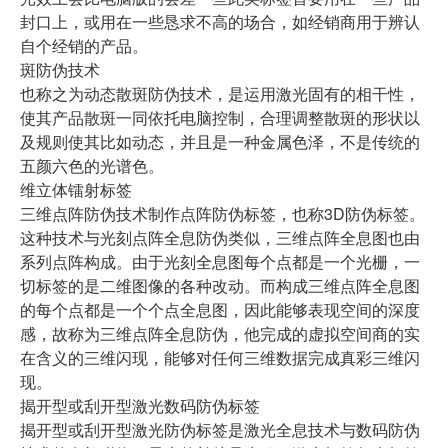
封口上，或用在一些恳求不高的场合，如经销商用于辨认
自个经销的产品。
斑防伪技术
也称之为动态散斑防伪技术，是运用激光固有的相干性，
使其产品散斑一同依托电脑控制，合理调整散斑的形状以
及规则使其比如动态，并且是一种金属色泽，不是传统的
五颜六色的光谱色。
维立体镭射标签
三维点阵防伪技术制作点阵防伪标签，也称3D防伪标签。
这种技术与光刻点阵全息防伪类似，三维点阵全息图也由
系列点阵构成。由于光刻全息图每个点都是一个光栅，一
切标签的是二维图像的各种改动。而构成三维点阵全息图
的每个点都是一个个点全息图，因此能够表现空间的深度
感，故称为三维点阵全息防伪，他完成的虚拟空间商的实
在含义的三维闪现，能够对任何三维数据完成真彩三维闪
现。
揭开型或刮开型激光数码防伪标签
揭开型或刮开型激光防伪标签是激光全息技术与数码防伪