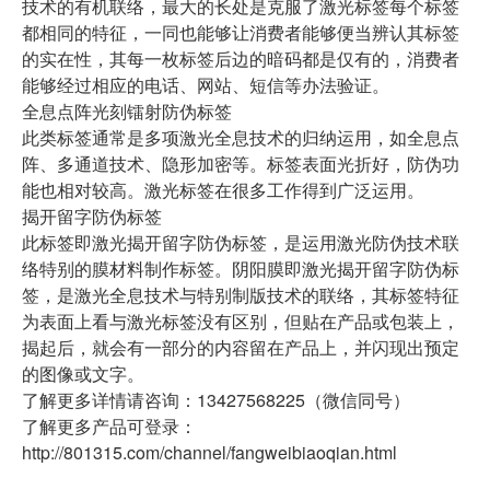
技术的有机联络，最大的长处是克服了激光标签每个标签
都相同的特征，一同也能够让消费者能够便当辨认其标签
的实在性，其每一枚标签后边的暗码都是仅有的，消费者
能够经过相应的电话、网站、短信等办法验证。
全息点阵光刻镭射防伪标签
此类标签通常是多项激光全息技术的归纳运用，如全息点
阵、多通道技术、隐形加密等。标签表面光折好，防伪功
能也相对较高。激光标签在很多工作得到广泛运用。
揭开留字防伪标签
此标签即激光揭开留字防伪标签，是运用激光防伪技术联
络特别的膜材料制作标签。阴阳膜即激光揭开留字防伪标
签，是激光全息技术与特别制版技术的联络，其标签特征
为表面上看与激光标签没有区别，但贴在产品或包装上，
揭起后，就会有一部分的内容留在产品上，并闪现出预定
的图像或文字。
了解更多详情请咨询：13427568225（微信同号）
了解更多产品可登录：
http://801315.com/channel/fangweibiaoqian.html